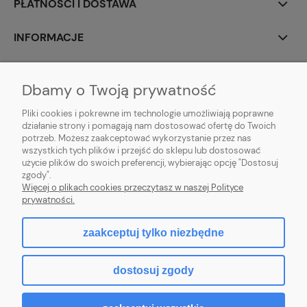
PŁATNOŚCI I DOSTAWA
INFORMACJE
O NAS
Dbamy o Twoją prywatność
Pliki cookies i pokrewne im technologie umożliwiają poprawne
działanie strony i pomagają nam dostosować ofertę do Twoich
potrzeb. Możesz zaakceptować wykorzystanie przez nas
animotki Anna Oprzędek
wszystkich tych plików i przejść do sklepu lub dostosować
ul. Floriańska 3
użycie plików do swoich preferencji, wybierając opcję "Dostosuj
41-500 Chorzów
zgody".
sklep@animotki.pl
Więcej o plikach cookies przeczytasz w naszej Polityce
tel. 607090859
prywatności.
zaakceptuj tylko niezbędne
pokaż pełną wersję strony
dostosuj zgody
Sklep internetowy Shoper.pl