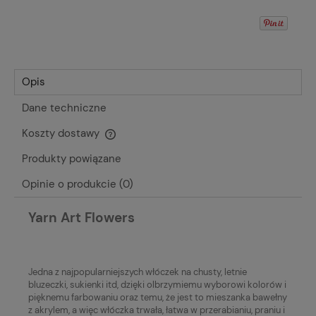
Opis
Dane techniczne
Koszty dostawy
Cena nie zawiera ewentualnych kosztów płatności
Produkty powiązane
Opinie o produkcie (0)
Yarn Art Flowers
Jedna z najpopularniejszych włóczek na chusty, letnie
bluzeczki, sukienki itd, dzięki olbrzymiemu wyborowi kolorów i
pięknemu farbowaniu oraz temu, że jest to mieszanka bawełny
z akrylem, a więc włóczka trwała, łatwa w przerabianiu, praniu i