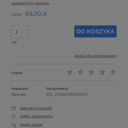
sprawdź formy dostawy
Cena nie zawiera ewentualnych kosztów płatności
54,00 zł
Cena:
DO KOSZYKA
szt.
dodaj do przechowalni
Ocena:
Producent:
Kod produktu:
Yarn art
251_20240318125004
zapytaj o produkt
poleć znajomemu
dodaj opinię