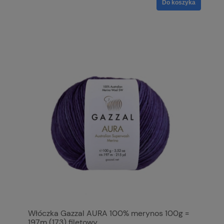
Do koszyka
Włóczka Gazzal AURA 100% merynos 100g =
197m (173) filetowy