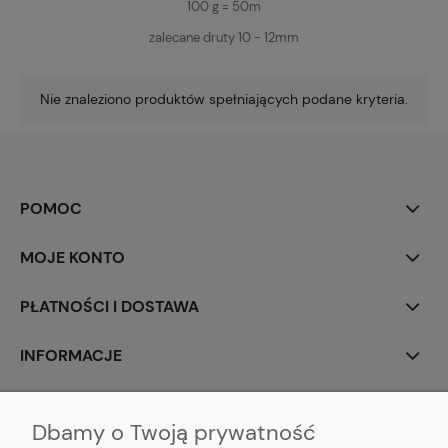
100 g = 50m
zalecane druty 10 - 12mm
Nie znaleziono produktów spełniających podane kryteria.
POMOC
MOJE KONTO
PŁATNOŚCI I DOSTAWA
INFORMACJE
O NAS
Dbamy o Twoją prywatność