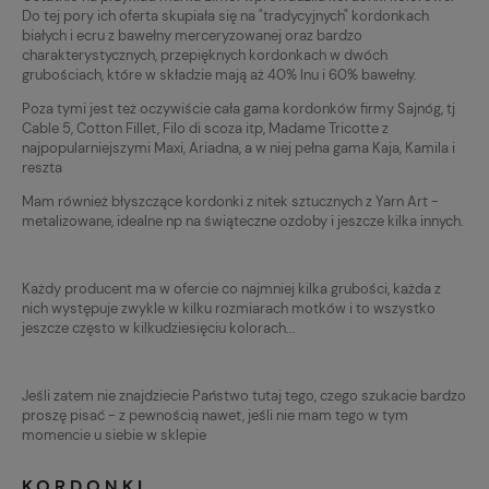
Do tej pory ich oferta skupiała się na "tradycyjnych" kordonkach
białych i ecru z bawełny merceryzowanej oraz bardzo
charakterystycznych, przepięknych kordonkach w dwóch
grubościach, które w składzie mają aż 40% lnu i 60% bawełny.
Poza tymi jest też oczywiście cała gama kordonków firmy Sajnóg, tj
Cable 5, Cotton Fillet, Filo di scoza itp, Madame Tricotte z
najpopularniejszymi Maxi, Ariadna, a w niej pełna gama Kaja, Kamila i
reszta
Mam również błyszczące kordonki z nitek sztucznych z Yarn Art -
metalizowane, idealne np na świąteczne ozdoby i jeszcze kilka innych.
Każdy producent ma w ofercie co najmniej kilka grubości, każda z
nich występuje zwykle w kilku rozmiarach motków i to wszystko
jeszcze często w kilkudziesięciu kolorach...
Jeśli zatem nie znajdziecie Państwo tutaj tego, czego szukacie bardzo
proszę pisać - z pewnością nawet, jeśli nie mam tego w tym
momencie u siebie w sklepie
KORDONKI