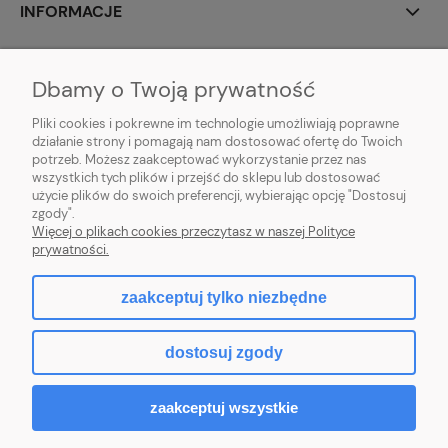
INFORMACJE
O NAS
Dbamy o Twoją prywatność
Pliki cookies i pokrewne im technologie umożliwiają poprawne
działanie strony i pomagają nam dostosować ofertę do Twoich
potrzeb. Możesz zaakceptować wykorzystanie przez nas
animotki Anna Oprzędek
wszystkich tych plików i przejść do sklepu lub dostosować
ul. Floriańska 3
użycie plików do swoich preferencji, wybierając opcję "Dostosuj
41-500 Chorzów
zgody".
sklep@animotki.pl
Więcej o plikach cookies przeczytasz w naszej Polityce
tel. 607090859
prywatności.
zaakceptuj tylko niezbędne
pokaż pełną wersję strony
dostosuj zgody
Sklep internetowy Shoper.pl
zaakceptuj wszystkie