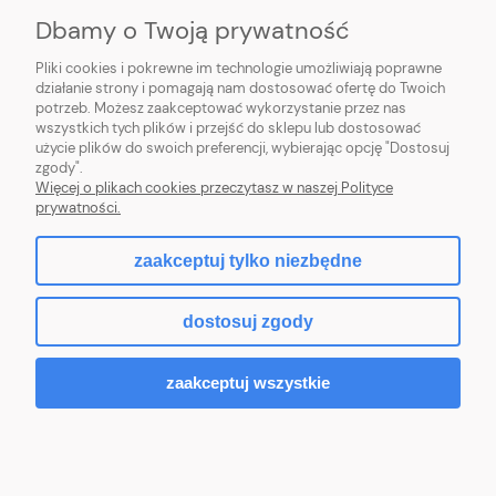
Dbamy o Twoją prywatność
Pliki cookies i pokrewne im technologie umożliwiają poprawne
działanie strony i pomagają nam dostosować ofertę do Twoich
potrzeb. Możesz zaakceptować wykorzystanie przez nas
animotki Anna Oprzędek
wszystkich tych plików i przejść do sklepu lub dostosować
ul. Floriańska 3
użycie plików do swoich preferencji, wybierając opcję "Dostosuj
41-500 Chorzów
zgody".
sklep@animotki.pl
Więcej o plikach cookies przeczytasz w naszej Polityce
tel. 607090859
prywatności.
zaakceptuj tylko niezbędne
pokaż pełną wersję strony
dostosuj zgody
Sklep internetowy Shoper.pl
zaakceptuj wszystkie