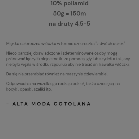
10% poliamid
50g = 150m
na druty 4,5-5
Miękka całoroczna włóczka w formie sznureczka "z dwóch oczek".
Nieco bardziej doświadczone i zdeterminowane osoby mogą
próbować łączyć kolejne motki za pomocą igły lub szydełka tak, aby
nie było węzła w środku rzędu lub aby nie tracić ani kawałka włóczki.
Da się nią przerabiać również na maszynie dziewiarskiej.
Odpowiednia na wszelkiego rodzaju odzież, także dziecięcą, na
kocyki, opaski, szaliki itp.
- ALTA MODA COTOLANA