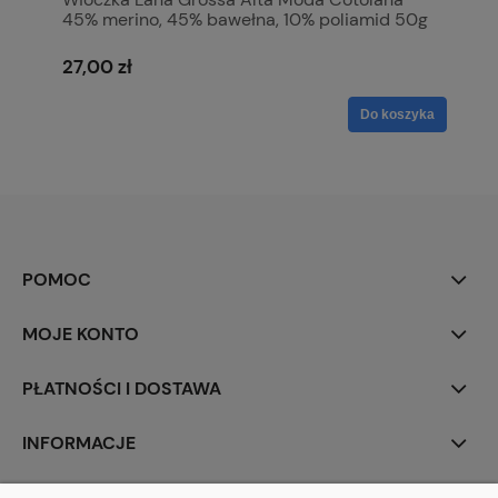
45% merino, 45% bawełna, 10% poliamid 50g
= 150m (pomarańcz)
27,00 zł
Do koszyka
POMOC
MOJE KONTO
PŁATNOŚCI I DOSTAWA
INFORMACJE
O NAS