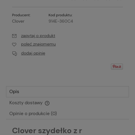
Producent:
Kod produktu:
Clover
914E-360C4
zapytaj o produkt
poleć znajomemu
dodaj opinię
Opis
Koszty dostawy
Cena nie zawiera ewentualnych kosztów płatności
Opinie o produkcie (0)
Clover szydełko z r