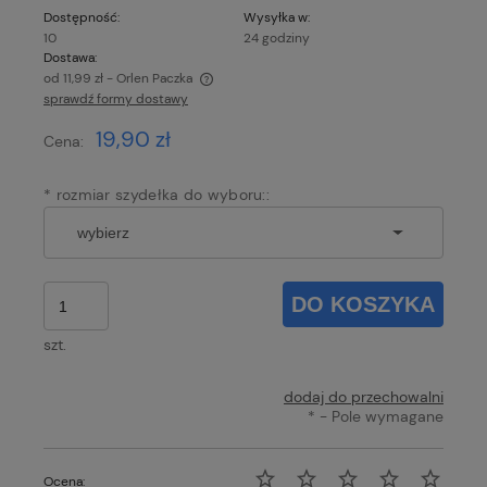
Dostępność:
Wysyłka w:
10
24 godziny
Dostawa:
od 11,99 zł
- Orlen Paczka
sprawdź formy dostawy
Cena nie zawiera ewentualnych kosztów płatności
19,90 zł
Cena:
*
rozmiar szydełka do wyboru::
DO KOSZYKA
szt.
dodaj do przechowalni
*
- Pole wymagane
Ocena: