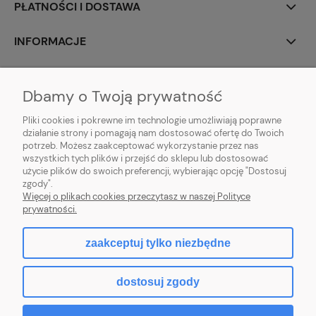
PŁATNOŚCI I DOSTAWA
INFORMACJE
O NAS
Dbamy o Twoją prywatność
Pliki cookies i pokrewne im technologie umożliwiają poprawne
działanie strony i pomagają nam dostosować ofertę do Twoich
potrzeb. Możesz zaakceptować wykorzystanie przez nas
animotki Anna Oprzędek
wszystkich tych plików i przejść do sklepu lub dostosować
ul. Floriańska 3
użycie plików do swoich preferencji, wybierając opcję "Dostosuj
41-500 Chorzów
zgody".
sklep@animotki.pl
Więcej o plikach cookies przeczytasz w naszej Polityce
tel. 607090859
prywatności.
zaakceptuj tylko niezbędne
pokaż pełną wersję strony
dostosuj zgody
Sklep internetowy Shoper.pl