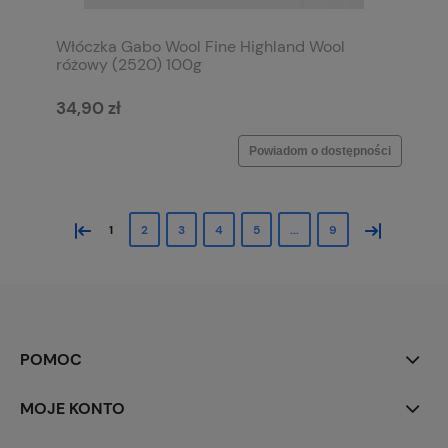
Włóczka Gabo Wool Fine Highland Wool
różowy (2520) 100g
34,90 zł
Powiadom o dostępności
«
»
1
2
3
4
5
...
9
POMOC
MOJE KONTO