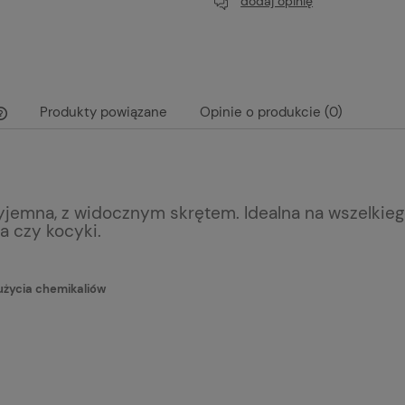
dodaj opinię
Produkty powiązane
Opinie o produkcie (0)
Cena nie zawiera ewentualnych kosztów
płatności
yjemna, z widocznym skrętem. Idealna na wszelkie
a czy kocyki.
użycia chemikaliów