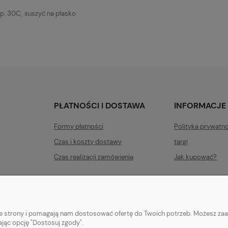
p. 30C, suszyć na płasko
PŁATNOŚCI I DOSTAWA
INFORMACJE
Formy płatności
Polityka prywatn
Czas i koszty dostawy
targi
Czas realizacji zamówienia
Jak kupować?
nie strony i pomagają nam dostosować ofertę do Twoich potrzeb. Możesz zaa
ając opcję "Dostosuj zgody".