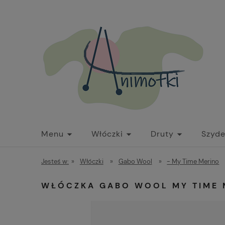
Menu
Włóczki
Druty
Szyde
Wyroby gotowe - czapki, szaliki itp
Jesteś w:
»
Włóczki
»
Gabo Wool
»
- My Time Merino
WŁÓCZKA GABO WOOL MY TIME 