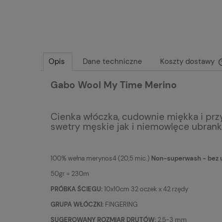
Opis
Dane techniczne
Koszty dostawy
Gabo Wool My Time Merino
Cienka włóczka, cudownie miękka i prz
swetry męskie jak i niemowlęce ubrank
100% wełna merynos4 (20,5 mic.)
Non-superwash - bez 
50gr = 230m
PRÓBKA ŚCIEGU:
10x10cm 32 oczek x 42 rzędy
GRUPA WŁÓCZKI:
FINGERING
SUGEROWANY ROZMIAR DRUTÓW:
2,5-3 mm