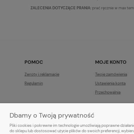
ZALECENIA DOTYCZĄCE PRANIA:
prać ręcznie w max tem
POMOC
MOJE KONTO
Zwroty i reklamacje
Twoje zamówienia
Regulamin
Ustawienia konta
Przechowalnia
Dbamy o Twoją prywatność
animotki Anna Oprzędek
ul. Floriańska 3
Pliki cookies i pokrewne im technologie umożliwiają poprawne działa
41-500 Chorzów
do sklepu lub dostosować użycie plików do swoich preferencji, wybier
sklep@animotki.pl