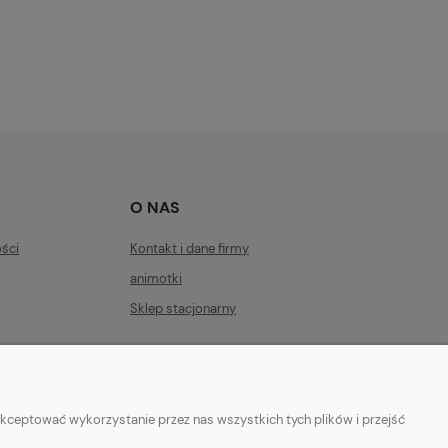
O NAS
ości
Kontakt i dane firmy
animotki
Sklep stacjonarny
kceptować wykorzystanie przez nas wszystkich tych plików i przejść