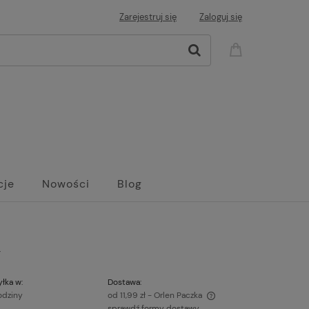
Zarejestruj się
Zaloguj się
cje
Nowości
Blog
Y
łka w:
Dostawa:
odziny
od 11,99 zł
- Orlen Paczka
sprawdź formy dostawy