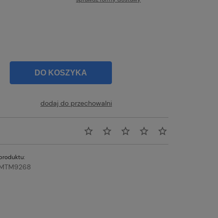
Cena nie zawiera ewentualnych kosztów
płatności
DO KOSZYKA
dodaj do przechowalni
produktu:
MTM9268