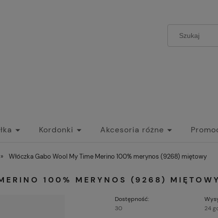
łka
Kordonki
Akcesoria różne
Promo
»
Włóczka Gabo Wool My Time Merino 100% merynos (9268) miętowy
MERINO 100% MERYNOS (9268) MIĘTOW
Dostępność:
Wysy
30
24 g