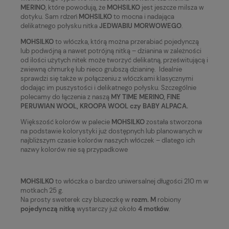
MERINO
, które powodują, że
MOHSILKO
jest jeszcze milsza w
dotyku. Sam rdzeń
MOHSILKO
to mocna i nadająca
delikatnego połysku nitka
JEDWABIU MORWOWEGO
.
MOHSILKO
to włóczka, którą można przerabiać pojedynczą
lub podwójną a nawet potrójną nitką – dzianina w zależności
od ilości użytych nitek może tworzyć delikatną, prześwitującą i
zwiewną chmurkę lub nieco grubszą dzianinę. Idealnie
sprawdzi się także w połączeniu z włóczkami klasycznymi
dodając im puszystości i delikatnego połysku. Szczególnie
polecamy do łączenia z naszą
MY TIME MERINO, FINE
PERUWIAN WOOL, KROOPA WOOL czy BABY ALPACA.
Większość kolorów w palecie
MOHSILKO
została stworzona
na podstawie kolorystyki już dostępnych lub planowanych w
najbliższym czasie kolorów naszych włóczek – dlatego ich
nazwy kolorów nie są przypadkowe
MOHSILKO
to włóczka o bardzo uniwersalnej długości 210 m w
motkach 25 g.
Na prosty sweterek czy bluzeczkę w
rozm. M
robiony
pojedynczą nitką
wystarczy już około
4 motków
.