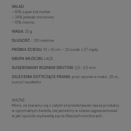
SKŁAD
:
– 61% super kid moher
– 24% jedwab morwowy
– 15% merino
WAGA:
25 g
DŁUGOŚĆ :
210 metrów
PRÓBKA ŚCIEGU:
10 × 10 cm – 22 oczek x 27 rzędy
GRUPA WŁÓCZKI:
LACE
SUGEROWANY ROZMIAR DRUTÓW:
2,5- 3,5 mm
ZALECENIA DOTYCZĄCE PRANIA:
prać ręcznie w maks. 25 st.,
suszyć na płasko.
WAŻNE:
Mimo, że staramy się z całych sił przedstawiać nasze produkty
w optymalnym świetle, nie jesteśmy w stanie zagwarantować
w jaki sposób wyświetlą się na Waszych monitorach.