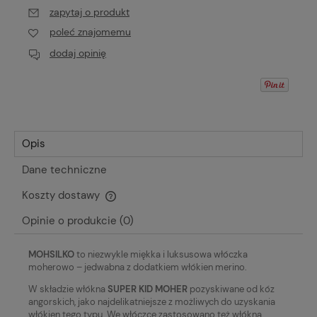
zapytaj o produkt
poleć znajomemu
dodaj opinię
Opis
Dane techniczne
Koszty dostawy
Cena nie zawiera ewentualnych kosztów płatności
Opinie o produkcie (0)
MOHSILKO
to niezwykle miękka i luksusowa włóczka
moherowo – jedwabna z dodatkiem włókien merino.
W składzie włókna
SUPER KID MOHER
pozyskiwane od kóz
angorskich, jako najdelikatniejsze z możliwych do uzyskania
włókien tego typu. We włóczce zastosowano też włókna