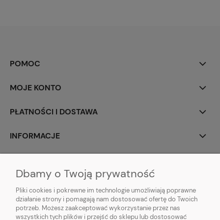
POMOC
MOJE KONTO
PŁATNOŚCI I DOSTAWA
INFORMACJE
O NAS
Dbamy o Twoją prywatność
Pliki cookies i pokrewne im technologie umożliwiają poprawne
działanie strony i pomagają nam dostosować ofertę do Twoich
potrzeb. Możesz zaakceptować wykorzystanie przez nas
animotki Anna Oprzędek
wszystkich tych plików i przejść do sklepu lub dostosować
ul. Floriańska 3