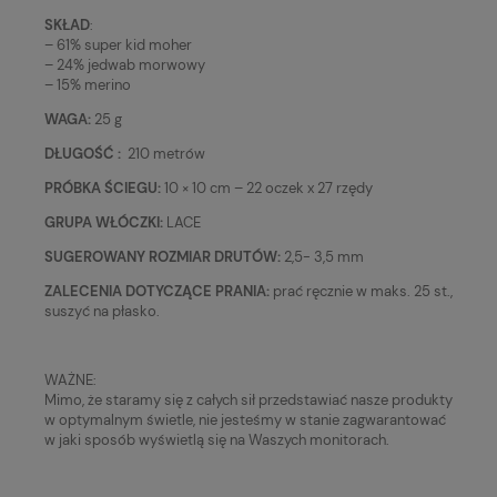
SKŁAD
:
– 61% super kid moher
– 24% jedwab morwowy
– 15% merino
WAGA:
25 g
DŁUGOŚĆ :
210 metrów
PRÓBKA ŚCIEGU:
10 × 10 cm – 22 oczek x 27 rzędy
GRUPA WŁÓCZKI:
LACE
SUGEROWANY ROZMIAR DRUTÓW:
2,5- 3,5 mm
ZALECENIA DOTYCZĄCE PRANIA:
prać ręcznie w maks. 25 st.,
suszyć na płasko.
WAŻNE:
Mimo, że staramy się z całych sił przedstawiać nasze produkty
w optymalnym świetle, nie jesteśmy w stanie zagwarantować
w jaki sposób wyświetlą się na Waszych monitorach.