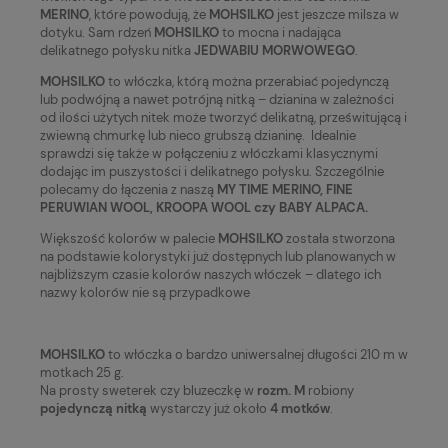
MERINO
, które powodują, że
MOHSILKO
jest jeszcze milsza w
dotyku. Sam rdzeń
MOHSILKO
to mocna i nadająca
delikatnego połysku nitka
JEDWABIU MORWOWEGO
.
MOHSILKO
to włóczka, którą można przerabiać pojedynczą
lub podwójną a nawet potrójną nitką – dzianina w zależności
od ilości użytych nitek może tworzyć delikatną, prześwitującą i
zwiewną chmurkę lub nieco grubszą dzianinę. Idealnie
sprawdzi się także w połączeniu z włóczkami klasycznymi
dodając im puszystości i delikatnego połysku. Szczególnie
polecamy do łączenia z naszą
MY TIME MERINO, FINE
PERUWIAN WOOL, KROOPA WOOL czy BABY ALPACA.
Większość kolorów w palecie
MOHSILKO
została stworzona
na podstawie kolorystyki już dostępnych lub planowanych w
najbliższym czasie kolorów naszych włóczek – dlatego ich
nazwy kolorów nie są przypadkowe
MOHSILKO
to włóczka o bardzo uniwersalnej długości 210 m w
motkach 25 g.
Na prosty sweterek czy bluzeczkę w
rozm. M
robiony
pojedynczą nitką
wystarczy już około
4 motków
.