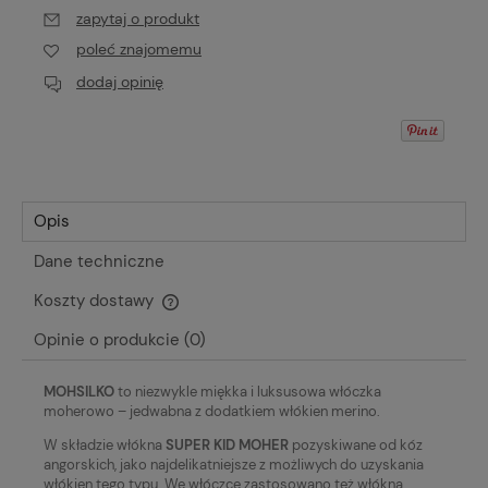
zapytaj o produkt
poleć znajomemu
dodaj opinię
Opis
Dane techniczne
Koszty dostawy
Cena nie zawiera ewentualnych kosztów płatności
Opinie o produkcie (0)
MOHSILKO
to niezwykle miękka i luksusowa włóczka
moherowo – jedwabna z dodatkiem włókien merino.
W składzie włókna
SUPER KID MOHER
pozyskiwane od kóz
angorskich, jako najdelikatniejsze z możliwych do uzyskania
włókien tego typu. We włóczce zastosowano też włókna