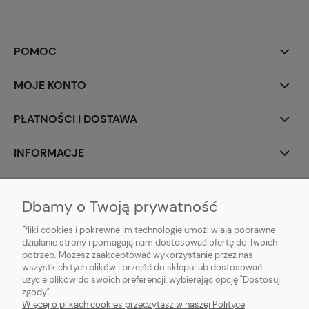
POMOC
MOJE KONTO
PŁATNOŚCI I DOSTAWA
INFORMACJE
O NAS
Dbamy o Twoją prywatność
Pliki cookies i pokrewne im technologie umożliwiają poprawne
działanie strony i pomagają nam dostosować ofertę do Twoich
potrzeb. Możesz zaakceptować wykorzystanie przez nas
animotki Anna Oprzędek
wszystkich tych plików i przejść do sklepu lub dostosować
ul. Floriańska 3
użycie plików do swoich preferencji, wybierając opcję "Dostosuj
41-500 Chorzów
zgody".
sklep@animotki.pl
Więcej o plikach cookies przeczytasz w naszej Polityce
tel. 607090859