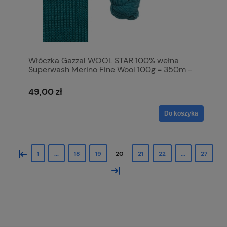
Włóczka Gazzal WOOL STAR 100% wełna
Superwash Merino Fine Wool 100g = 350m -
3821 turkus
49,00 zł
Do koszyka
«
1
...
18
19
20
21
22
...
27
»