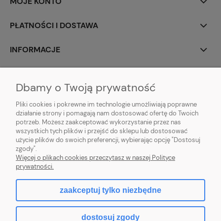
MOJE KONTO
PŁATNOŚCI I DOSTAWA
INFORMACJE
O NAS
Dbamy o Twoją prywatność
Pliki cookies i pokrewne im technologie umożliwiają poprawne
działanie strony i pomagają nam dostosować ofertę do Twoich
potrzeb. Możesz zaakceptować wykorzystanie przez nas
animotki Anna Oprzędek
wszystkich tych plików i przejść do sklepu lub dostosować
ul. Floriańska 3
użycie plików do swoich preferencji, wybierając opcję "Dostosuj
41-500 Chorzów
zgody".
sklep@animotki.pl
Więcej o plikach cookies przeczytasz w naszej Polityce
tel. 607090859
prywatności.
zaakceptuj tylko niezbędne
pokaż pełną wersję strony
dostosuj zgody